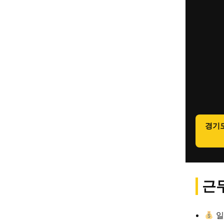
경기
근무
일