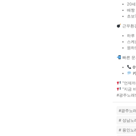
20세
배짱
초보
근무환경
하루
스케줄
원하
빠른 문
0
카
"언제까
"지금 바
#광주노래방
#광주노
# 성남
# 용인