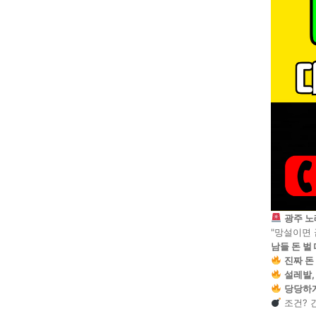
광주 노
"망설이면 
남들 돈 벌
진짜 돈
설레발,
당당하게
조건? 