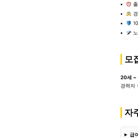
출
경
1
노
모
20세 ~
경력자 
자주
급