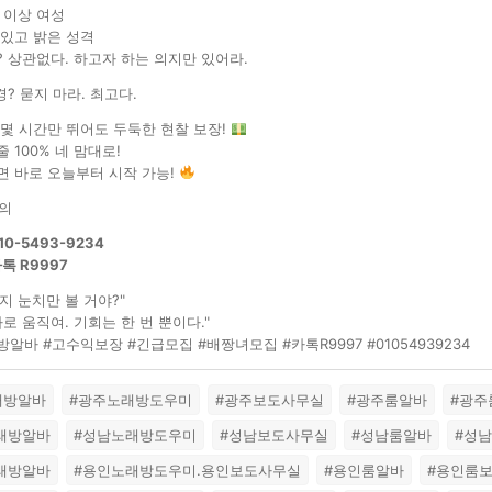
 이상 여성
 있고 밝은 성격
? 상관없다. 하고자 하는 의지만 있어라.
? 묻지 마라. 최고다.
 몇 시간만 뛰어도 두둑한 현찰 보장!
 100% 네 맘대로!
면 바로 오늘부터 시작 가능!
의
10-5493-9234
톡 R9997
지 눈치만 볼 거야?"
로 움직여. 기회는 한 번 뿐이다."
알바 #고수익보장 #긴급모집 #배짱녀모집 #카톡R9997 #01054939234
래방알바
#광주노래방도우미
#광주보도사무실
#광주룸알바
#광주
노래방알바
#성남노래방도우미
#성남보도사무실
#성남룸알바
#성
노래방알바
#용인노래방도우미.용인보도사무실
#용인룸알바
#용인룸