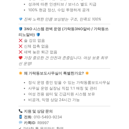
성과에 따른 인센티브 / 보너스 별도 지급
100% 현금 정산, 수입 투명하게 공개
진짜 노력한 만큼 보상받는 구조, 만족도 100%
3NO 시스템 완벽 운영 (가락동3NO알바 / 가락동쓰
리노알바)
술 강요 없음
신체 접촉 없음
새벽 늦은 퇴근 없음
가장 중요한 건 안전과 존중입니다. 여성 보호 최우
선 운영!
왜 가락동보도사무실이 특별한가요?
정식 운영 중인 믿을 수 있는 가락동룸보도사무실
사무실 운영 실장님 직접 1:1 매칭 및 관리
여성 전용 쉼터 및 긴급지원 시스템 보유
비공개, 익명 상담 24시간 가능
지원 및 상담 문의
전화
: 010-5493-9234
카톡ID
: R9997
✔ 간단한 톡 문의만도 환영