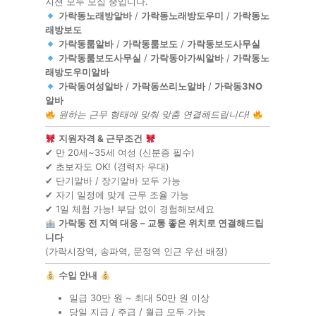
지션 모두 모집 중입니다.
가락동노래방알바
/
가락동노래방도우미
/
가락동노
래방보도
가락동룸알바
/
가락동룸보도
/
가락동보도사무실
가락동룸보도사무실
/
가락동아가씨알바
/
가락동노
래방도우미알바
가락동여성알바
/
가락동쓰리노알바
/
가락동3NO
알바
원하는 근무 형태에 맞춰 맞춤 연결해드립니다!
지원자격 & 근무조건
✔ 만 20세~35세 여성 (신분증 필수)
✔ 초보자도 OK! (경력자 우대)
✔ 단기알바 / 장기알바 모두 가능
✔ 자기 일정에 맞게 근무 조율 가능
✔ 1일 체험 가능! 부담 없이 경험해보세요
가락동 전 지역 대응 – 교통 좋은 위치로 연결해드립
니다
(가락시장역, 송파역, 문정역 인근 우선 배정)
수입 안내
일급 30만 원 ~ 최대 50만 원 이상
당일 지급 / 주급 / 월급 모두 가능