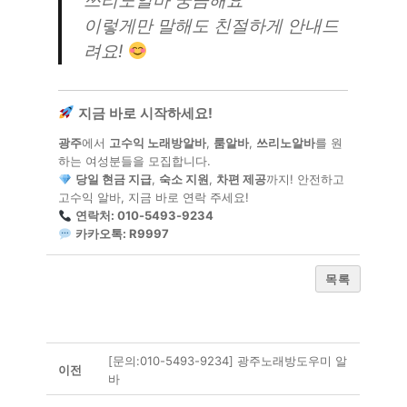
쓰리노알바 궁금해요
"
이렇게만 말해도 친절하게 안내드
려요!
지금 바로 시작하세요!
광주
에서
고수익 노래방알바
,
룸알바
,
쓰리노알바
를 원
하는 여성분들을 모집합니다.
당일 현금 지급
,
숙소 지원
,
차편 제공
까지! 안전하고
고수익 알바, 지금 바로 연락 주세요!
연락처: 010-5493-9234
카카오톡: R9997
목록
[문의:010-5493-9234] 광주노래방도우미 알
이전
바