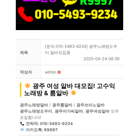
[문의:010-5493-9234] 광주노래방도우
제목
미 알바모집중
2025-04-24 08:39
작성자
admin
광주 여성 알바 대모집! 고수익
노래방 & 룸알바
광주노래방알바
/
광주룸알바
/
광주쓰리노알바
광주노래방도우미
,
광주아가씨알바
,
광주여성알바
모두
모집합니다!
연락처: 010-5493-9234
카카오톡: R9997