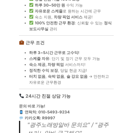
하루 30~50만 원
수익 가능
자유로운 스케줄
로 원하는 시간에 근무
숙소 지원,
차량 픽업 서비스
제공!
100% 안전한 근무 환경
: 신뢰할 수 있는
정식
보도사무실
관리
근무 조건
하루 3~5시간 근무로 고수익!
스케줄 자유
: 단기 및 장기 근무 모두 가능
숙소 제공, 차량 픽업
서비스까지!
정직한 수익 보장
, 당일 현금 지급!
터치 없음
,
숙박 없음
,
술 강요 없음
→ 안전하고
자유로운 근무환경
24시간 친절 상담 가능
문의 바로 가능!
연락처: 010-5493-9234
카카오톡: R9997
"
광주노래방알바 문의요
" / "
광주