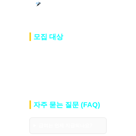
노래, 대화 위주라 초보자도 쉽
게 적응 가능
모집 대상
20세 ~ 49세 여성
누구나 지원 가능
합니다.
경력자 우대, 초보자 환영, 주부 · 학
생 · 직장인 모두 가능
자주 묻는 질문 (FAQ)
급여는 언제 지급되나요?