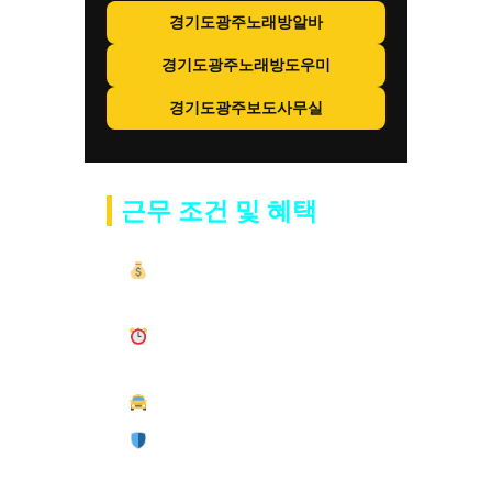
경기도광주노래방알바
경기도광주노래방도우미
경기도광주보도사무실
근무 조건 및 혜택
일 평균
40~80만원
이상 수익
(능력·시간 따라 추가 가능)
출퇴근 자유, 단기·장기 근무
가능
경기도 광주 전지역 픽업 지원
100% 안전 보장 · 믿을 수 있
는 환경