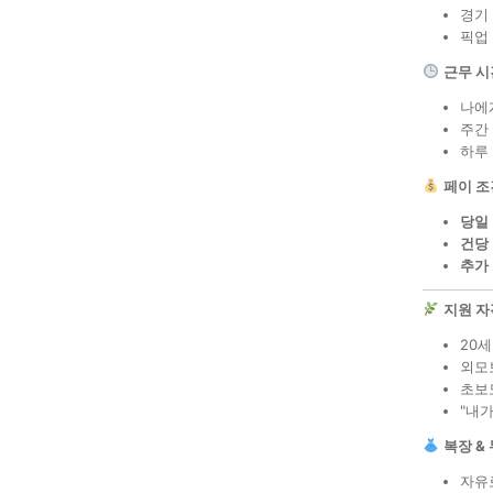
경기
픽업 
근무 시
나에
주간 
하루 
페이 조
당일
건당
추가
지원 자
20세
외모
초보도
"내가
복장 &
자유