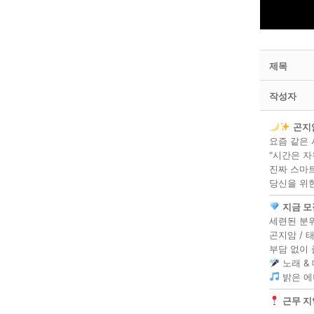
제목
작성자
곤지암
요즘 같은 
"시간은 자
진짜 스마
당신을 위한
지금 모
세련된 분
곤지암 /
부담 없이 
노래 & 
밝은 에
근무 지