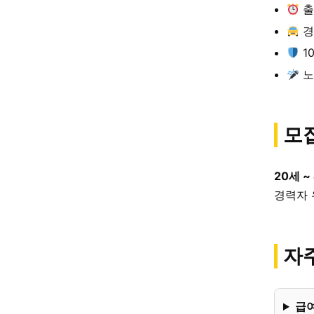
출
경
1
노
모
20세 ~
경력자 
자주
급