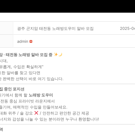
광주 곤지암 태전동 노래방도우미 알바 모집
2025-0
admin
 · 태전동 노래방 알바 모집 중
시대,
유롭게, 수입은 확실하게"
트한 알바를 찾고 있다면
 완벽한 선택이 바로 여기 있습니다.
집 중인 포지션
위기에서 함께 할
노래방 도우미
 태전동 중심 프라이빗 라운지에서
즐기며, 매력적인 수입을 만들어보세요.
대화 위주 / 술 강요
/ 안전하고 편안한 공간 제공
너지와 감성을 나눌 수 있는 분이라면 누구나 환영합니다!
역