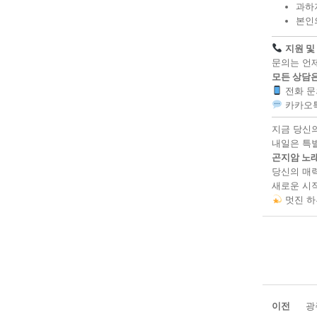
과하
본인
지원 및
문의는 언
모든 상담은
전화 문
카카오톡
지금 당신
내일은 특
곤지암 노
당신의 매
새로운 시
멋진 하
이전
광