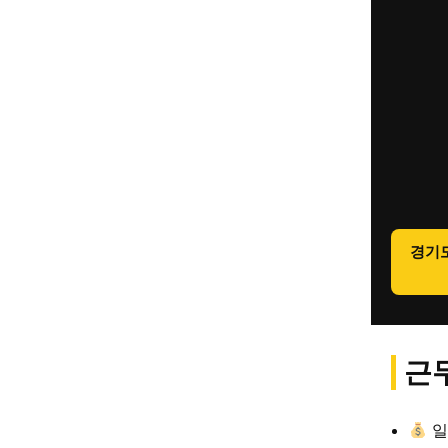
경기
근무
일