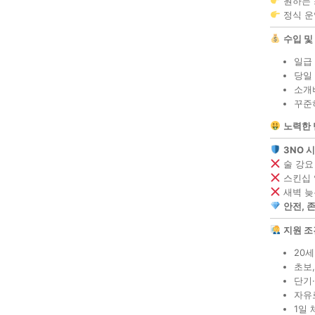
원하는 
정식 운
수입 및
일급
당일 
소개
꾸준히
노력한 
3NO 
술 강요
스킨십 
새벽 늦
안전, 
지원 조
20세
초보
단기·
자유
1일 