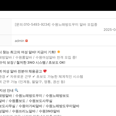
[문의:010-5493-9234] 수원노래방도우미 알바 모집중
2025-0
admin
 찾는 최고의 여성 알바! 지금이 기회!
방알바 / 수원룸알바 / 수원여성알바 전격 모집 중!
익 보장 / 철저한 3NO 시스템 / 초보도 OK!
 여성 알바 전분야 채용공고
환경 ✔ 자유로운 근무 ✔ 초보도 가능한 체계적인 시스템
역 근무 가능 (인계동, 팔달구, 영통, 권선 등)
지션 안내
래방알바
/
수원노래방도우미
/
수원노래방보도
알바
/
수원룸보도
/
수원보도사무실
보도사무실
/
수원아가씨알바
/
수원노래방도우미알바
성알바
/
수원쓰리노알바
/
수원3NO알바