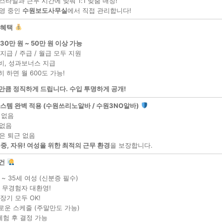
스타일과 근무 시간에 맞춰 1:1 맞춤 매칭!
영 중인
수원보도사무실
에서 직접 관리합니다!
 혜택
30만 원 ~ 50만 원 이상 가능
지급 / 주급 / 월급 모두 지원
비, 성과보너스 지급
 하면 월 600도 가능!
만큼 정직하게 드립니다. 수입 투명하게 공개!
시스템 완벽 적용 (수원쓰리노알바 / 수원3NO알바)
 없음
없음
은 퇴근 없음
존중, 자유! 여성을 위한 최적의 근무 환경
을 보장합니다.
건
 ~ 35세 여성 (신분증 필수)
, 무경험자 대환영!
장기 모두 OK!
로운 스케줄 (주말만도 가능)
체험 후 결정 가능