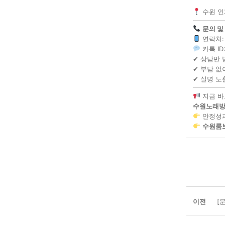
수원 인계
문의 및
연락처
카톡 ID
✔ 상담만
✔ 부담 없
✔ 실명 노
지금 바
수원노래방알
안정성과
수원룸
이전
[