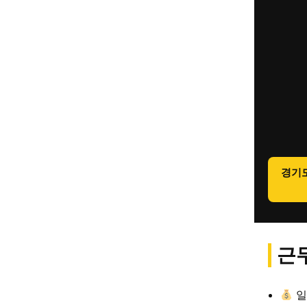
경기
근무
일