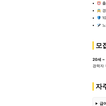
출
경
1
노
모
20세 ~
경력자 
자주
급