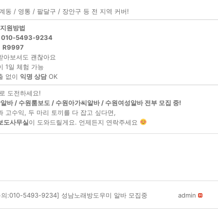
동 / 영통 / 팔달구 / 장안구 등 전 지역 커버!
 지원방법
:
010-5493-9234
:
R9997
 받아보셔도 괜찮아요
이 1일 체험 가능
출 없이
익명 상담
OK
로 도전하세요!
바 / 수원룸보도 / 수원아가씨알바 / 수원여성알바 전부 모집 중!
 고수익, 두 마리 토끼를 다 잡고 싶다면,
보도사무실
이 도와드릴게요. 언제든지 연락주세요
문의:010-5493-9234] 성남노래방도우미 알바 모집중
admin