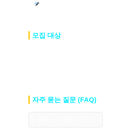
노래, 대화 위주라 초보자도 쉽
게 적응 가능
모집 대상
20세 ~ 49세 여성
누구나 지원 가능
합니다.
경력자 우대, 초보자 환영, 주부 · 학
생 · 직장인 모두 가능
자주 묻는 질문 (FAQ)
급여는 언제 지급되나요?