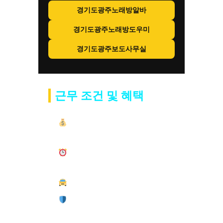
경기도광주노래방알바
경기도광주노래방도우미
경기도광주보도사무실
근무 조건 및 혜택
일 평균
40~80만원
이상 수익
(능력·시간 따라 추가 가능)
출퇴근 자유, 단기·장기 근무
가능
경기도 광주 전지역 픽업 지원
100% 안전 보장 · 믿을 수 있
는 환경