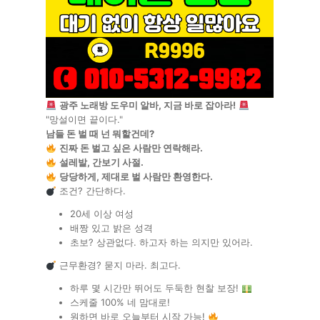
광주 노래방 도우미 알바, 지금 바로 잡아라!
"망설이면 끝이다."
남들 돈 벌 때 넌 뭐할건데?
진짜 돈 벌고 싶은 사람만 연락해라.
설레발, 간보기 사절.
당당하게, 제대로 벌 사람만 환영한다.
조건? 간단하다.
20세 이상 여성
배짱 있고 밝은 성격
초보? 상관없다. 하고자 하는 의지만 있어라.
근무환경? 묻지 마라. 최고다.
하루 몇 시간만 뛰어도 두둑한 현찰 보장!
스케줄 100% 네 맘대로!
원하면 바로 오늘부터 시작 가능!