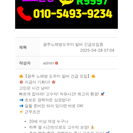
광주노래방도우미 알바 긴급모집중
제목
2025-04-28 07:04
작성자
admin
【광주 노래방 도우미 알바 긴급 모집】
지금이 기회다!
고민은 시간 낭비!
빠르게 잡아라! 고수익! 자유시간! 최고의 환경!
초보든 경력자든 상관없다!
일할 준비만 되어 있다면 바로 OK!
근무조건
20세 이상 여성 누구나
하루 몇 시간만으로도 고수익 보장!