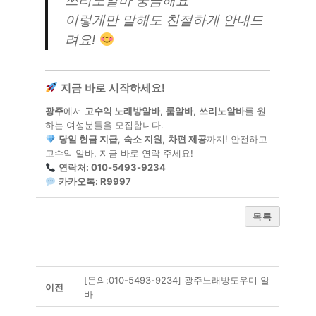
쓰리노알바 궁금해요
"
이렇게만 말해도 친절하게 안내드
려요!
지금 바로 시작하세요!
광주
에서
고수익 노래방알바
,
룸알바
,
쓰리노알바
를 원
하는 여성분들을 모집합니다.
당일 현금 지급
,
숙소 지원
,
차편 제공
까지! 안전하고
고수익 알바, 지금 바로 연락 주세요!
연락처: 010-5493-9234
카카오톡: R9997
목록
[문의:010-5493-9234] 광주노래방도우미 알
이전
바