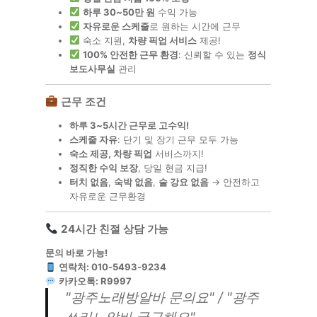
하루 30~50만 원
수익 가능
자유로운 스케줄
로 원하는 시간에 근무
숙소 지원,
차량 픽업 서비스
제공!
100% 안전한 근무 환경
: 신뢰할 수 있는
정식
보도사무실
관리
근무 조건
하루 3~5시간 근무로 고수익!
스케줄 자유
: 단기 및 장기 근무 모두 가능
숙소 제공, 차량 픽업
서비스까지!
정직한 수익 보장
, 당일 현금 지급!
터치 없음
,
숙박 없음
,
술 강요 없음
→ 안전하고
자유로운 근무환경
24시간 친절 상담 가능
문의 바로 가능!
연락처: 010-5493-9234
카카오톡: R9997
"
광주노래방알바 문의요
" / "
광주