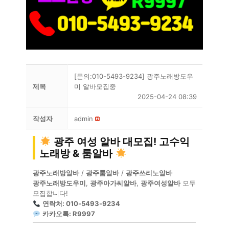
[문의:010-5493-9234] 광주노래방도우
제목
미 알바모집중
2025-04-24 08:39
작성자
admin
광주 여성 알바 대모집! 고수익
노래방 & 룸알바
광주노래방알바
/
광주룸알바
/
광주쓰리노알바
광주노래방도우미
,
광주아가씨알바
,
광주여성알바
모두
모집합니다!
연락처: 010-5493-9234
카카오톡: R9997