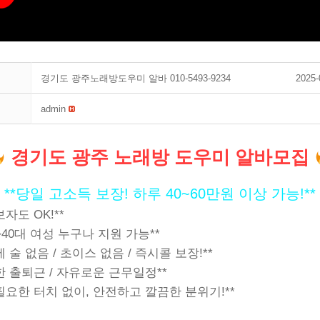
경기도 광주노래방도우미 알바 010-5493-9234
2025-
admin
경기도 광주 노래방 도우미 알바모집
**당일 고소득 보장! 하루 40~60만원 이상 가능!**
보자도 OK!**
0~40대 여성 누구나 지원 가능**
제 술 없음 / 초이스 없음 / 즉시콜 보장!**
한 출퇴근 / 자유로운 근무일정**
필요한 터치 없이, 안전하고 깔끔한 분위기!**