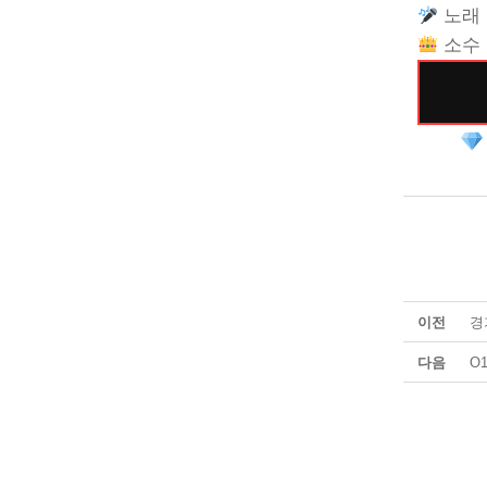
노래 
소수 
이전
경
다음
O