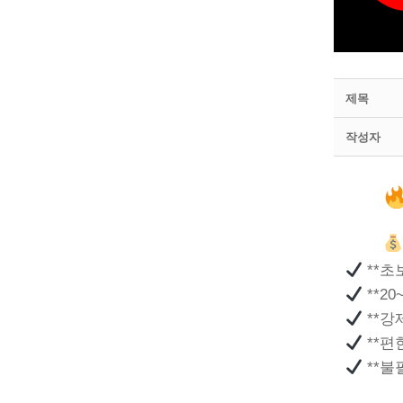
제목
작성자
**초
**2
**강
**편
**불