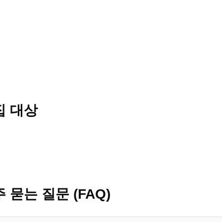
 평균
40~80만원
이상 수익 (능력·시간 따라 추가 가능)
퇴근 자유, 단기·장기 근무 가능
기도 광주 전지역 픽업 지원
00% 안전 보장 · 믿을 수 있는 환경
래, 대화 위주라 초보자도 쉽게 적응 가능
집 대상
 49세 여성
누구나 지원 가능합니다.
대, 초보자 환영, 주부 · 학생 · 직장인 모두 가능
 묻는 질문 (FAQ)