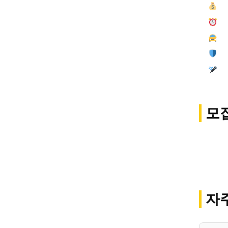
일
출
경
1
노
모
20세 ~
경력자 우
자주