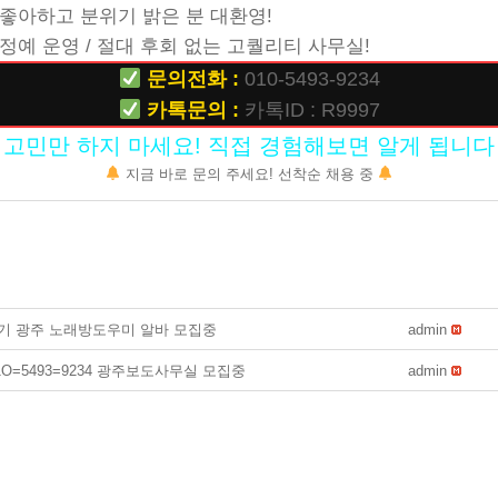
좋아하고 분위기 밝은 분 대환영!
정예 운영 / 절대 후회 없는 고퀄리티 사무실!
문의전화 :
010-5493-9234
카톡문의 :
카톡ID : R9997
고민만 하지 마세요! 직접 경험해보면 알게 됩니
지금 바로 문의 주세요! 선착순 채용 중
기 광주 노래방도우미 알바 모집중
admin
1O=5493=9234 광주보도사무실 모집중
admin