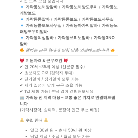
지션 모두 모집 중입니다.
가락동노래방알바
/
가락동노래방도우미
/
가락동노
래방보도
가락동룸알바
/
가락동룸보도
/
가락동보도사무실
가락동룸보도사무실
/
가락동아가씨알바
/
가락동노
래방도우미알바
가락동여성알바
/
가락동쓰리노알바
/
가락동3NO
알바
원하는 근무 형태에 맞춰 맞춤 연결해드립니다!
지원자격 & 근무조건
✔ 만 20세~35세 여성 (신분증 필수)
✔ 초보자도 OK! (경력자 우대)
✔ 단기알바 / 장기알바 모두 가능
✔ 자기 일정에 맞게 근무 조율 가능
✔ 1일 체험 가능! 부담 없이 경험해보세요
가락동 전 지역 대응 – 교통 좋은 위치로 연결해드립
니다
(가락시장역, 송파역, 문정역 인근 우선 배정)
수입 안내
일급 30만 원 ~ 최대 50만 원 이상
당일 지급 / 주급 / 월급 모두 가능