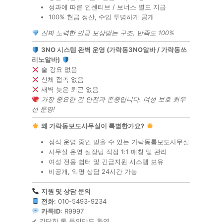
성과에 따른 인센티브 / 보너스 별도 지급
100% 현금 정산, 수입 투명하게 공개
진짜 노력한 만큼 보상받는 구조, 만족도 100%
3NO 시스템 완벽 운영 (가락동3NO알바 / 가락동쓰
리노알바)
술 강요 없음
신체 접촉 없음
새벽 늦은 퇴근 없음
가장 중요한 건 안전과 존중입니다. 여성 보호 최우
선 운영!
왜 가락동보도사무실이 특별한가요?
정식 운영 중인 믿을 수 있는 가락동룸보도사무실
사무실 운영 실장님 직접 1:1 매칭 및 관리
여성 전용 쉼터 및 긴급지원 시스템 보유
비공개, 익명 상담 24시간 가능
지원 및 상담 문의
전화
: 010-5493-9234
카톡ID
: R9997
✔ 간단한 톡 문의만도 환영