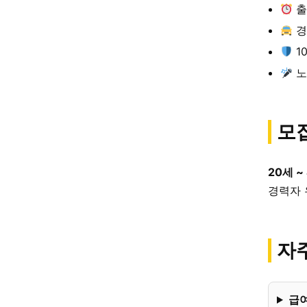
출
경
1
노
모
20세 ~
경력자 
자주
급