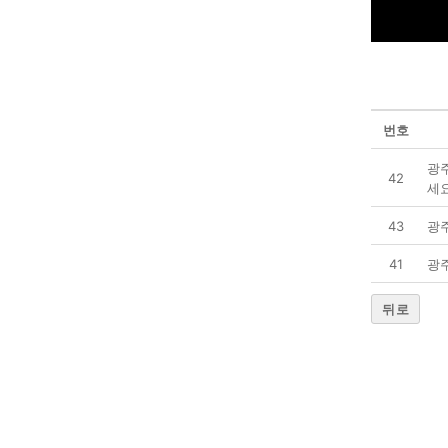
번호
광
42
세
43
광
41
광
뒤로