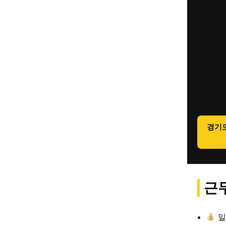
경기
근무
일