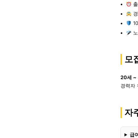
출
경
1
노
모
20세 ~
경력자 
자주
급