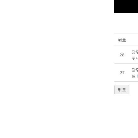
번호
광
28
주
광
27
실
뒤로