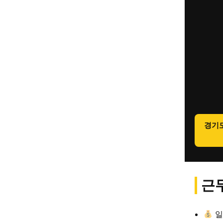
경기
근무
일