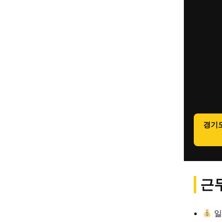
경기
근무
일