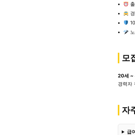
출
경
1
노
모
20세 ~
경력자 
자주
급