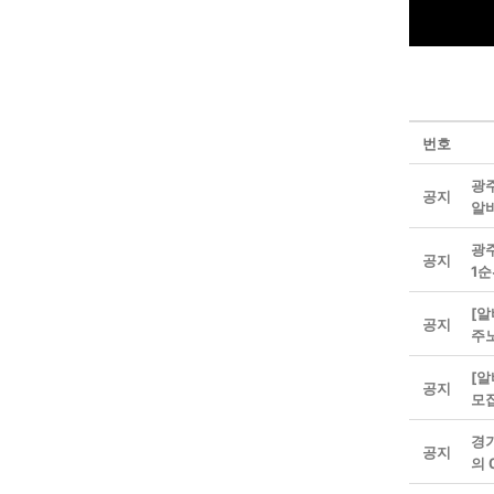
번호
광주
공지
알
광주
공지
1
[알
공지
주
[알
공지
모
경
공지
의 