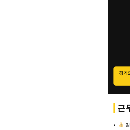
경기
근무
일