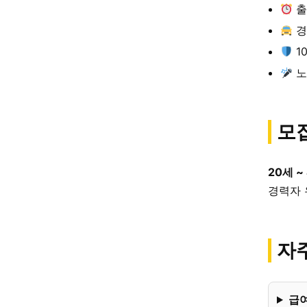
출
경
1
노
모
20세 ~
경력자 
자주
급