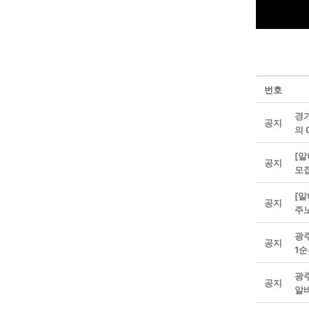
번호
경
공지
의 
[알
공지
모
[알
공지
주
광주
공지
1
광주
공지
알