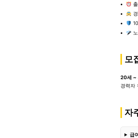
출
경
1
노
모
20세 ~
경력자 
자주
급