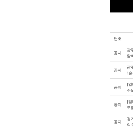
번호
광주
공지
알
광주
공지
1
[알
공지
주
[알
공지
모
경
공지
의 