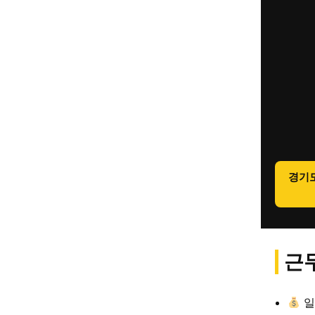
경기
근무
일