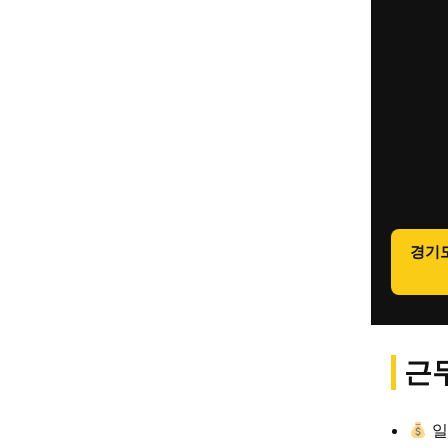
경기
근무
일