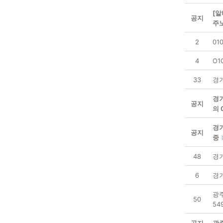
[알
공지
주
2
01
4
O1
33
경
경
공지
의 
경
공지
중
48
경기
6
경
광
50
54