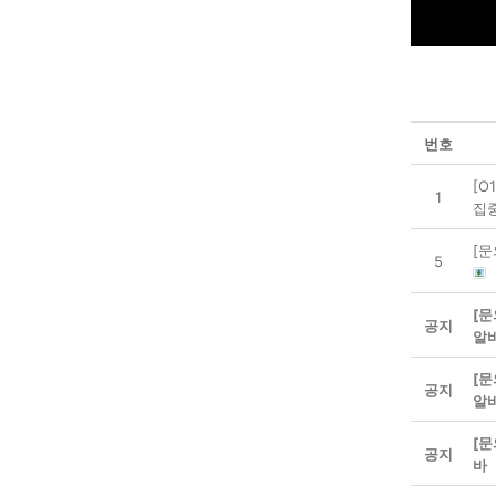
번호
[O
1
집
[문
5
[문
공지
알
[문
공지
알
[문
공지
바