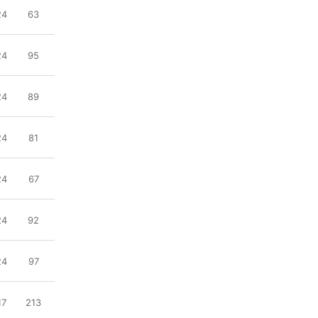
24
63
24
95
24
89
24
81
24
67
24
92
24
97
17
213