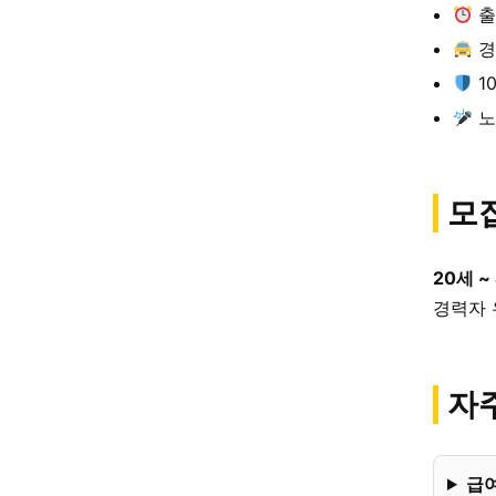
출
경
1
노
모
20세 ~
경력자 
자주
급