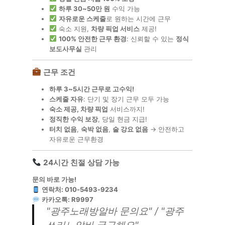
하루 30~50만 원
수익 가능
자유로운 스케줄
로 원하는 시간에 근무
숙소 지원,
차량 픽업 서비스
제공!
100% 안전한 근무 환경
: 신뢰할 수 있는
정식
보도사무실
관리
근무 조건
하루 3~5시간 근무로 고수익!
스케줄 자유
: 단기 및 장기 근무 모두 가능
숙소 제공, 차량 픽업
서비스까지!
정직한 수익 보장
, 당일 현금 지급!
터치 없음
,
숙박 없음
,
술 강요 없음
→ 안전하고
자유로운 근무환경
24시간 친절 상담 가능
문의 바로 가능!
연락처: 010-5493-9234
카카오톡: R9997
"
광주노래방알바 문의요
" / "
광주