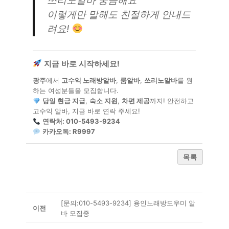
쓰리노알바 궁금해요
"
이렇게만 말해도 친절하게 안내드
려요!
지금 바로 시작하세요!
광주
에서
고수익 노래방알바
,
룸알바
,
쓰리노알바
를 원
하는 여성분들을 모집합니다.
당일 현금 지급
,
숙소 지원
,
차편 제공
까지! 안전하고
고수익 알바, 지금 바로 연락 주세요!
연락처: 010-5493-9234
카카오톡: R9997
목록
[문의:010-5493-9234] 용인노래방도우미 알
이전
바 모집중