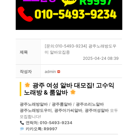
[문의:010-5493-9234] 광주노래방도우
제목
미 알바모집중
2025-04-24 08:39
작성자
admin
광주 여성 알바 대모집! 고수익
노래방 & 룸알바
광주노래방알바
/
광주룸알바
/
광주쓰리노알바
광주노래방도우미
,
광주아가씨알바
,
광주여성알바
모두
모집합니다!
연락처: 010-5493-9234
카카오톡: R9997